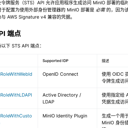
安全令牌服务（STS）API 允许应用程序生成访问 MinIO 部署的
监控
I 对于配置为使用外部身份管理器的 MinIO 部署是
必需
的，因为该 
 AWS Signature v4 兼容的凭据。
可扩展性
PI 端点
亚马逊云 S3 兼容性
持以下 STS API 端点：
Supported IDP
描述
RoleWithWebId
OpenID Connect
使用 OIDC
令牌生成访
RoleWithLDAPI
Active Directory /
使用指定给 AP
LDAP
凭据生成访
RoleWithCusto
MinIO Identity Plugin
生成一个用
n
MinIO 身份