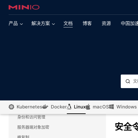
网络加密（TLS）
布署检查清单
产品
解决方案
文档
博客
资源
中国加
硬件故障和恢复办法
故障排除
现代数据湖
多云
概述
现代多引擎数据湖依赖于提供大规模性能的对象存
支持Kubernetes 的 MinIO
配置
储。了解有关此核心 MinIO 用例的更多信息。
登录
支持VMware Tanzu 的 MinIO
AI&ML
文档
对象存储正在推动人工智能革命。了解 MinIO 如何
支持OpenShift 的 MinIO
通过大规模性能来引领这一努力。
可用任务
支持SUSE Rancher 的 MinIO
对象管理
集成
浏览我们广泛的集成产品组合
Kubernetes
Docker
Linux
macOS
Windows
监控存储桶和对象事件
亚马逊云 Elastic Kubernetes 服务的 MinIO
身份和访问管理
SQL Server
微软云 Kubernetes 服务的 MinIO
安全
了解如何将 SQL Server 2022 与 MinIO 配对，以
服务器端对象加密
便在任何云上对数据运行查询，而无需移动数据。
谷歌 Kubernetes Engine 的 MinIO
桶复制