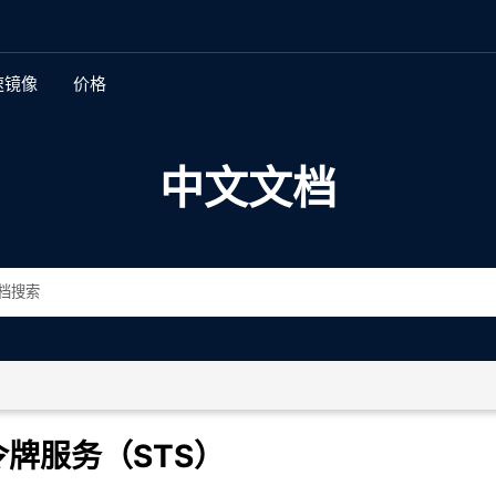
速镜像
价格
新特性
中文文档
多地复制
全球身份和访问管理
加密
存储桶和对象不变性
存储桶和对象版本控制
数据生命周期管理和分层
令牌服务（STS）
自动化数据管理界面