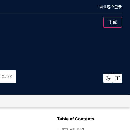
商业客户登录
下载
混合云对象存储
概述
架构
Ctrl+K
裸机
概览
架构
纠删码计算器
Table of Contents
STS API 端点