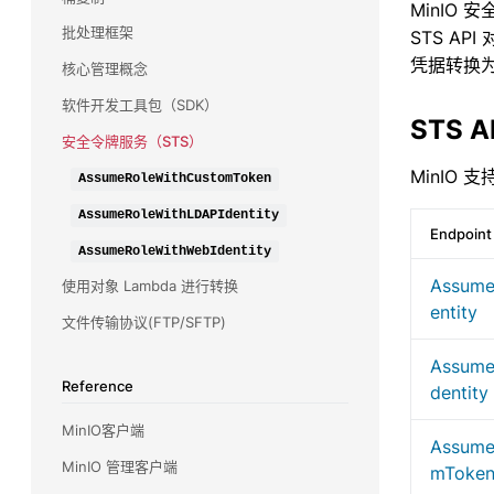
MinIO 
Commvault(康沃)
批处理框架
STS AP
了解 Commvault 和 MinIO 如何合作，为任务关键
凭据转换为与
核心管理概念
型备份和恢复工作负载提供大规模性能。
软件开发工具包（SDK）
snowflake(雪花)
STS A
安全令牌服务（STS）
使用雪花数据云查询和分析驻留在 MinIO 上的多个
数据源，包括流数据。无需移动数据，只需使用
MinIO 支
AssumeRoleWithCustomToken
SnowSQL 进行查询即可。
AssumeRoleWithLDAPIdentity
Endpoint
Splunk(斯普伦克)
AssumeRoleWithWebIdentity
了解 MinIO 如何为 Splunk 智能商店提供大规模性
Assume
使用对象 Lambda 进行转换
能
entity
文件传输协议(FTP/SFTP)
Veeam
Assume
了解 MinIO 和 Veeam 如何合作，为各种备份用例
Reference
提高性能和可扩展性。
dentity
MinIO客户端
HDFS 迁移
Assume
利用 MinIO 的高性能 Kubernetes 原生对象存储
MinIO 管理客户端
mToke
实现大数据存储基础架构的现代化和简化。