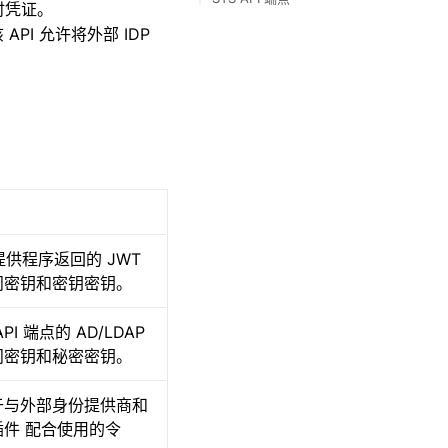
临时凭证。
参考硬件
API 允许将外部 IDP
 提供程序返回的 JWT
问密钥和密钥密钥。
I 端点的 AD/LDAP
问密钥和秘密密钥。
于与外部身份提供商和
插件
配合使用的令