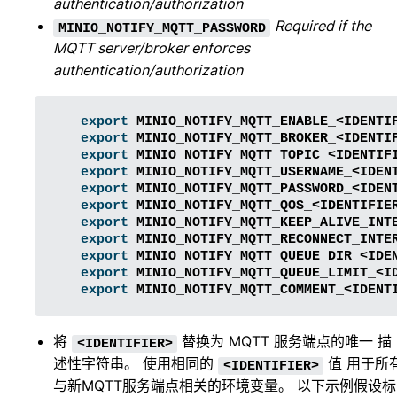
authentication/authorization
Required if the
MINIO_NOTIFY_MQTT_PASSWORD
MQTT server/broker enforces
authentication/authorization
export
MINIO_NOTIFY_MQTT_ENABLE_<IDENTI
export
MINIO_NOTIFY_MQTT_BROKER_<IDENTI
export
MINIO_NOTIFY_MQTT_TOPIC_<IDENTIF
export
MINIO_NOTIFY_MQTT_USERNAME_<IDEN
export
MINIO_NOTIFY_MQTT_PASSWORD_<IDEN
export
MINIO_NOTIFY_MQTT_QOS_<IDENTIFIE
export
MINIO_NOTIFY_MQTT_KEEP_ALIVE_INT
export
MINIO_NOTIFY_MQTT_RECONNECT_INTE
export
MINIO_NOTIFY_MQTT_QUEUE_DIR_<IDE
export
MINIO_NOTIFY_MQTT_QUEUE_LIMIT_<I
export
MINIO_NOTIFY_MQTT_COMMENT_<IDENT
将
替换为 MQTT 服务端点的唯一 描
<IDENTIFIER>
述性字符串。 使用相同的
值 用于所
<IDENTIFIER>
与新MQTT服务端点相关的环境变量。 以下示例假设标