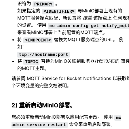
识符为
。
PRIMARY
如果指定的
与MinIO部署上现有的
<IDENTIFIER>
MQTT服务端点匹配，新设置将
覆盖
该端点上 任何现
的设置。 使用
mc
admin
config
get
notify_mqt
来查看MinIO部署上当前配置的MQTT端点。
将
替换为MQTT服务端点的URL。 例
<ENDPOINT>
如：
tcp://hostname:port
将
替换为MinIO关联到服务器/代理发布的 事
TOPIC
的MQTT主题。
请参阅
MQTT Service for Bucket Notifications
以获取
个环境变量的完整文档说明。
2) 重新启动MinIO部署。
您必须重新启动MinIO部署以应用配置更改。 使用
mc
命令来重新启动部署。
admin
service
restart