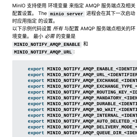
MinIO 支持使用
环境变量
来指定 AMQP 服务端点及相关
配置设置。 The
进程会在其下一次启动
minio
server
时应用指定 的设置。
以下示例代码设置
所有
与配置 AMQP 服务端点相关的环
境变量。 最小
必需
的变量是
和
MINIO_NOTIFY_AMQP_ENABLE
:
MINIO_NOTIFY_AMQP_URL
export
MINIO_NOTIFY_AMQP_ENABLE_<IDENTI
export
MINIO_NOTIFY_AMQP_URL_<IDENTIFIE
export
MINIO_NOTIFY_AMQP_EXCHANGE_<IDEN
export
MINIO_NOTIFY_AMQP_EXCHANGE_TYPE_
export
MINIO_NOTIFY_AMQP_ROUTING_KEY_<I
export
MINIO_NOTIFY_AMQP_MANDATORY_<IDE
export
MINIO_NOTIFY_AMQP_DURABLE_<IDENT
export
MINIO_NOTIFY_AMQP_NO_WAIT_<IDENT
export
MINIO_NOTIFY_AMQP_INTERNAL_<IDEN
export
MINIO_NOTIFY_AMQP_AUTO_DELETED_<
export
MINIO_NOTIFY_AMQP_DELIVERY_MODE_
export
MINIO_NOTIFY_AMQP_QUEUE_DIR_<IDE