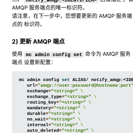
AMQP 服务端点的唯一标识符。
请注意，在下一步中，您想要更新的 AMQP 服务端
点的 标识符。
2) 更新 AMQP 端点
使用
命令为 AMQP 服务
mc
admin
config
set
端点 设置新配置：
mc
admin
config
set
ALIAS/
notify_amqp:<ID
url
=
"amqp://user:password@hostname:port
exchange
=
"<string>"
\
exchange_type
=
"<string>"
\
routing_key
=
"<string>"
\
mandatory
=
"<string>"
\
durable
=
"<string>"
\
no_wait
=
"<string>"
\
internal
=
"<string>"
\
auto_deleted
=
"<string>"
\